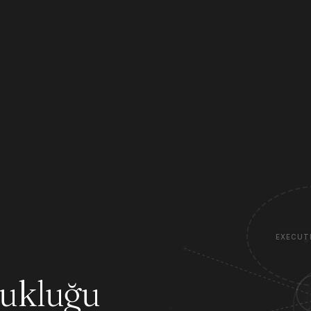
EXECUT
zukluğu