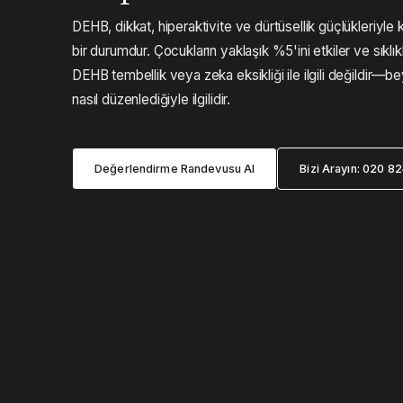
DEHB, dikkat, hiperaktivite ve dürtüsellik güçlükleriyle 
bir durumdur. Çocukların yaklaşık %5'ini etkiler ve sıklı
DEHB tembellik veya zeka eksikliği ile ilgili değildir—bey
nasıl düzenlediğiyle ilgilidir.
Değerlendirme Randevusu Al
Bizi Arayın: 020 8