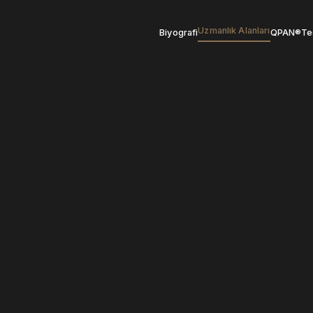
Uzmanlık Alanları
Biyografi
QPAN®
Te