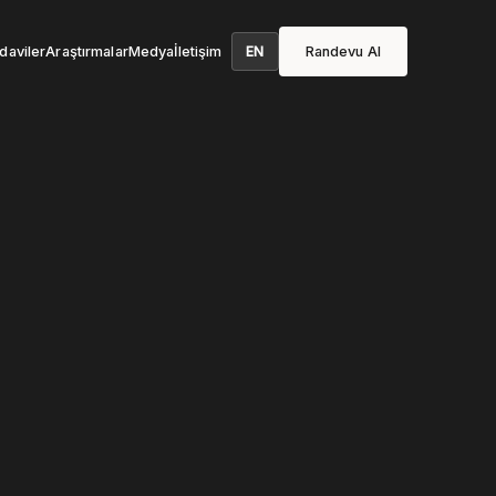
EN
daviler
Araştırmalar
Medya
İletişim
Randevu Al