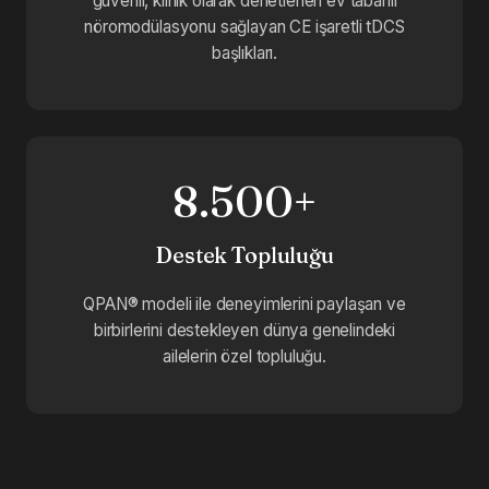
güvenli, klinik olarak denetlenen ev tabanlı
nöromodülasyonu sağlayan CE işaretli tDCS
başlıkları.
8.500+
Destek Topluluğu
QPAN® modeli ile deneyimlerini paylaşan ve
birbirlerini destekleyen dünya genelindeki
ailelerin özel topluluğu.