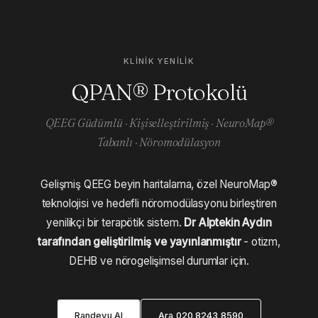
KLINIK YENILIK
QPAN® Protokolü
QEEG Güdümlü · Kişiselleştirilmiş · NeuroMap®
Tabanlı · Nöromodülasyon
Gelişmiş QEEG beyin haritalama, özel NeuroMap®
teknolojisi ve hedefli nöromodülasyonu birleştiren
yenilikçi bir terapötik sistem.
Dr Alptekin Aydın
tarafından geliştirilmiş ve yayınlanmıştır
- otizm,
DEHB ve nörogelişimsel durumlar için.
Randevu Al
Ara 020 8243 8590