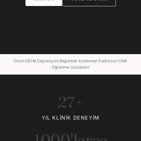
Otizm
DEHB
Depresyon
Bağımlılık
Alzheimer
Parkinson
OKB
·
·
·
·
·
·
·
Öğrenme Güçlükleri
27+
YIL KLINIK DENEYIM
1000'lerce