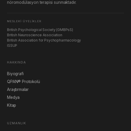
nöromodülasyon terapisi sunmaktadır.
MESLEKI ÜYELIKLER
British Psychological Society (GMBPsS)
British Neuroscience Association
British Association for Psychopharmacology
ISSUP
HAKKINDA
Biyografi
QPAN® Protokolü
Araştırmalar
Medya
Kitap
UZMANLIK