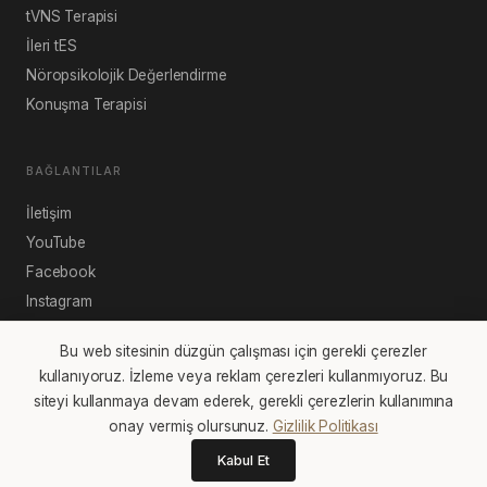
tVNS Terapisi
İleri tES
Nöropsikolojik Değerlendirme
Konuşma Terapisi
BAĞLANTILAR
İletişim
YouTube
Facebook
Instagram
Bu web sitesinin düzgün çalışması için gerekli çerezler
kullanıyoruz. İzleme veya reklam çerezleri kullanmıyoruz. Bu
siteyi kullanmaya devam ederek, gerekli çerezlerin kullanımına
© Dr Alptekin Aydın. Cosmos Healthcare Ltd. Kurucusu.
onay vermiş olursunuz.
Gizlilik Politikası
Kullanım Şartları
Gizlilik Politikası
KVKK
Tıbbi Uyarı
Şikayetler
Kabul Et